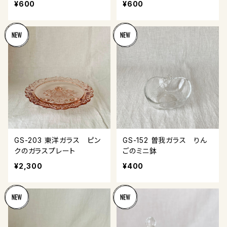
¥600
¥600
GS-203 東洋ガラス ピン
GS-152 曽我ガラス りん
クのガラスプレート
ごのミニ鉢
¥2,300
¥400