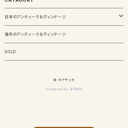
CATAGORY
日本のアンティーク＆ヴィンテージ
カップ＆ソーサー
海外のアンティーク＆ヴィンテージ
ガラス製品
SOLD
プレートその他食器
© キナザッカ
その他雑貨
Powered by