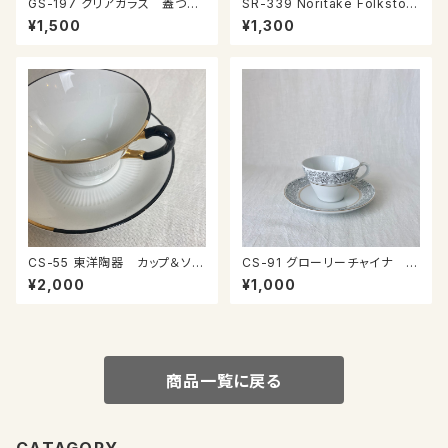
GS-197 クリアガラス 蓋つき
SR-339 Noritake Folkston
小物入れ
e カップ＆ソーサー
¥1,500
¥1,300
CS-55 東洋陶器 カップ＆ソー
CS-91 グローリーチャイナ カ
サー
ップ＆ソーサー
¥2,000
¥1,000
商品一覧に戻る