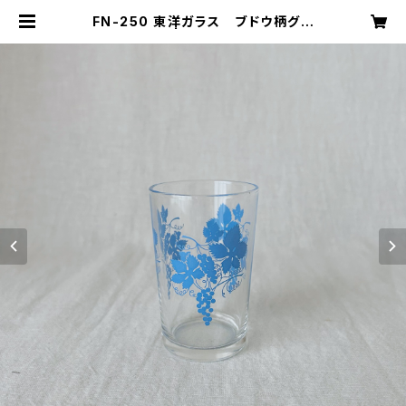
FN-250 東洋ガラス ブドウ柄グラ
ス | キナザッカ