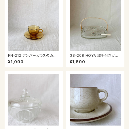
FN-212 アンバーガラスのカッ
GS-208 HOYA 取手付きガラ
プ＆ソーサー
ス皿
¥1,000
¥1,800