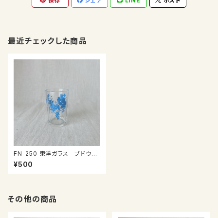
保存
シェア
LINE
ポスト
最近チェックした商品
FN-250 東洋ガラス ブドウ柄
グラス
¥500
その他の商品