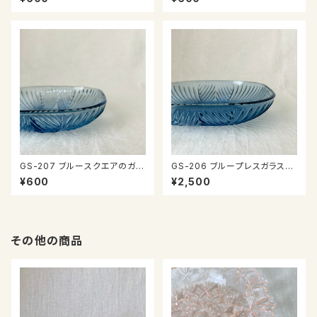
GS-207 ブルースクエアのガラ
GS-206 ブループレスガラスの
ス器
器
¥600
¥2,500
その他の商品