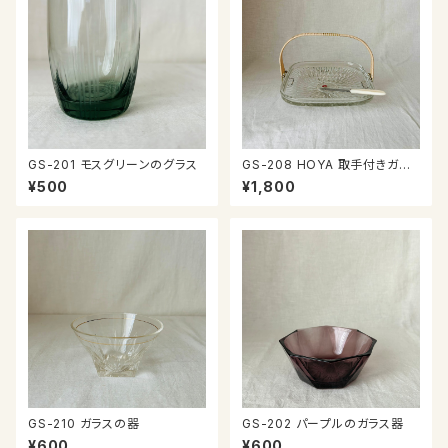
GS-201 モスグリーンのグラス
GS-208 HOYA 取手付きガラ
ス皿
¥500
¥1,800
GS-210 ガラスの器
GS-202 パープルのガラス器
¥600
¥600