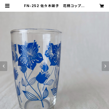
FN-252 佐々木硝子 花柄コップ②
| キナザッカ