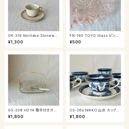
SR-316 Noritake Stonewar
FN-190 TOYO Glass ピンク
e カップ＆ソーサー
のお皿
¥1,300
¥500
GS-208 HOYA 取手付きガラ
CS-26a NIKKO 山水 カップ＆
ス皿
ソーサー
¥1,800
¥1,800