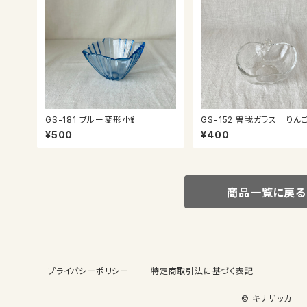
GS-181 ブルー変形小針
GS-152 曽我ガラス りん
ニ鉢
¥500
¥400
商品一覧に戻る
プライバシーポリシー
特定商取引法に基づく表記
© キナザッカ