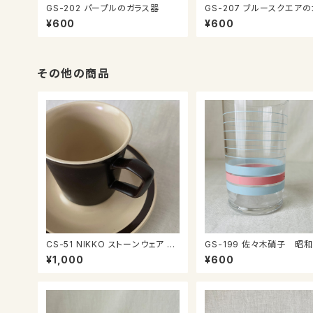
GS-202 パープルのガラス器
GS-207 ブルースクエアのガラス
器
¥600
¥600
その他の商品
CS-51 NIKKO ストーンウェア カ
GS-199 佐々木硝子 昭和のコッ
ップ＆ソーサー
プ
¥1,000
¥600