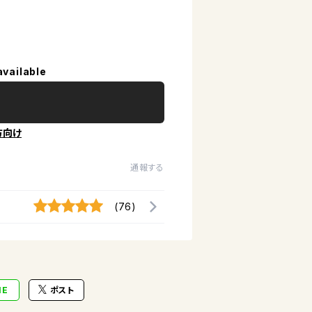
available
方向け
通報する
(76)
NE
ポスト