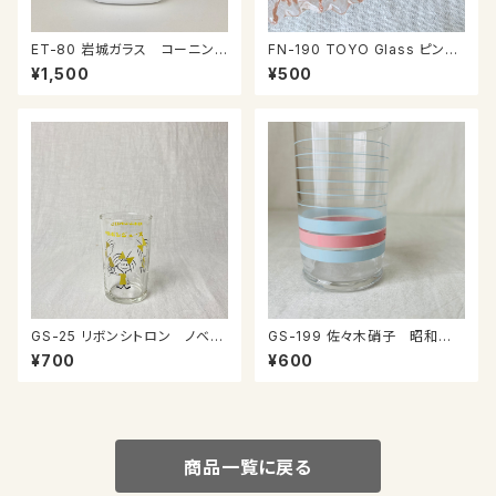
ET-80 岩城ガラス コーニング
FN-190 TOYO Glass ピンク
社 小さなキャセロール
のお皿
¥1,500
¥500
GS-25 リボンシトロン ノベル
GS-199 佐々木硝子 昭和の
ティグラス
コップ
¥700
¥600
商品一覧に戻る