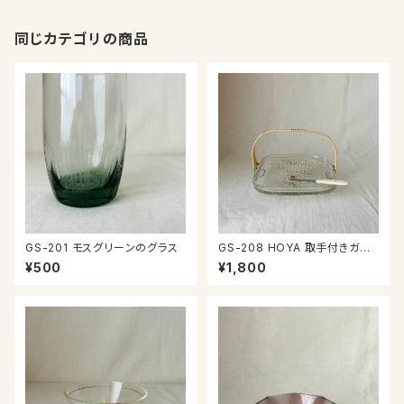
同じカテゴリの商品
GS-201 モスグリーンのグラス
GS-208 HOYA 取手付きガラ
ス皿
¥500
¥1,800