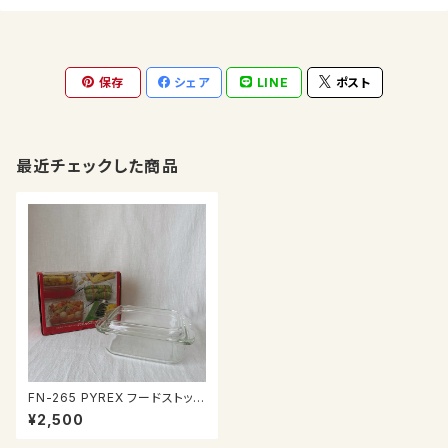
保存
シェア
LINE
ポスト
最近チェックした商品
FN-265 PYREX フードストッカ
ー
¥2,500