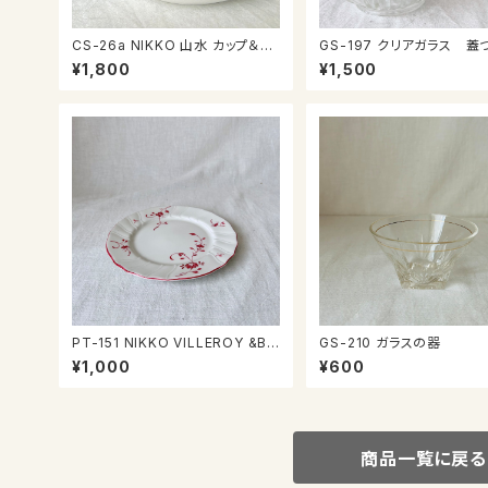
CS-26a NIKKO 山水 カップ＆ソ
GS-197 クリアガラス 蓋つき小
ーサー
物入れ
¥1,800
¥1,500
PT-151 NIKKO VILLEROY &BO
GS-210 ガラスの器
CH Wネームプレート
¥1,000
¥600
商品一覧に戻る