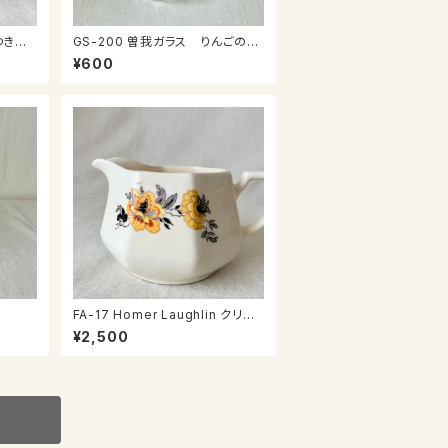
GS-200 曽我ガラス りんごの小
鉢
¥600
FA-17 Homer Laughlin クリー
マー
¥2,500