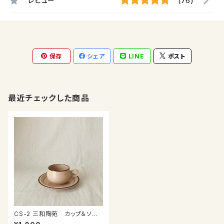
レビュー
(76)
保存
シェア
LINE
ポスト
最近チェックした商品
CS-2 三和陶苑 カップ＆ソー
サー