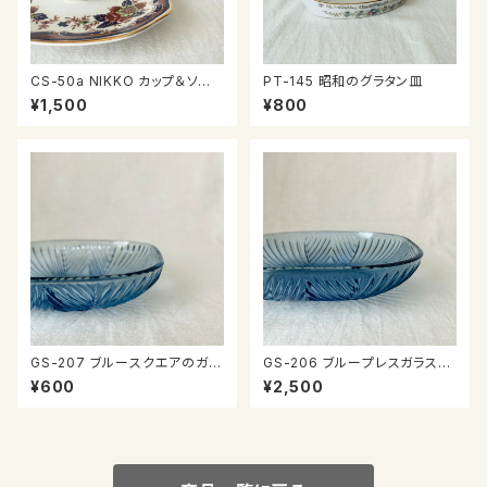
CS-50a NIKKO カップ＆ソー
PT-145 昭和のグラタン皿
サー
¥1,500
¥800
GS-207 ブルースクエアのガラ
GS-206 ブループレスガラスの
ス器
器
¥600
¥2,500