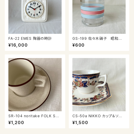
FA-22 EMES 陶器の時計
GS-199 佐々木硝子 昭和の
コップ
¥16,000
¥600
SR-104 noritake FOLK ST
CS-50a NIKKO カップ＆ソー
ONE カップ＆ソーサー
サー
¥1,200
¥1,500