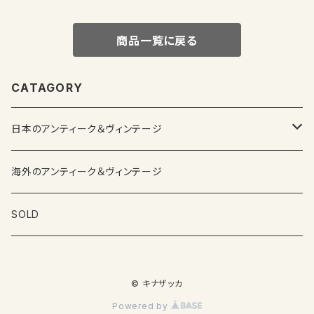
商品一覧に戻る
CATAGORY
日本のアンティーク＆ヴィンテージ
カップ＆ソーサー
海外のアンティーク＆ヴィンテージ
ガラス製品
SOLD
プレートその他食器
© キナザッカ
その他雑貨
Powered by