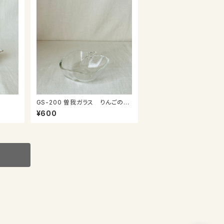
GS-200 曽我ガラス りんごの小
鉢
¥600