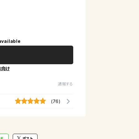
available
方向け
通報する
(76)
NE
ポスト