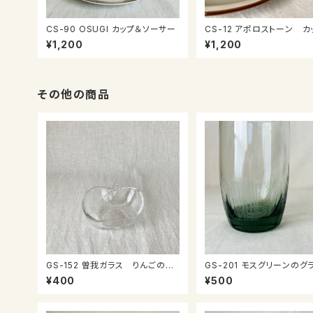
CS-90 OSUGI カップ＆ソーサー
CS-12 アポロストーン カップ＆
ソーサー
¥1,200
¥1,200
その他の商品
GS-152 曽我ガラス りんごのミ
GS-201 モスグリーンの
ニ鉢
¥400
¥500