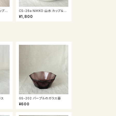
CS-26a NIKKO 山水 カップ＆ソ
ーサー
¥1,800
グラス
GS-202 パープルのガラス器
¥600