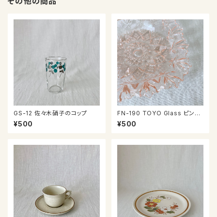
その他の商品
GS-12 佐々木硝子のコップ
FN-190 TOYO Glass ピンク
のお皿
¥500
¥500