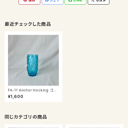
保存
シェア
LINE
ポスト
最近チェックした商品
FA-11 Anchor Hocking ゴブ
レット
¥1,600
同じカテゴリの商品