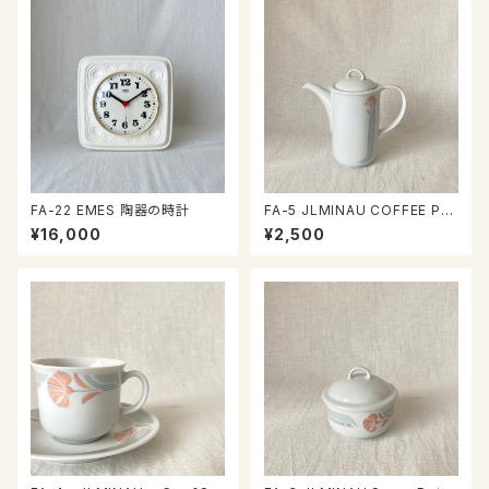
FA-22 EMES 陶器の時計
FA-5 JLMINAU COFFEE PO
T
¥16,000
¥2,500