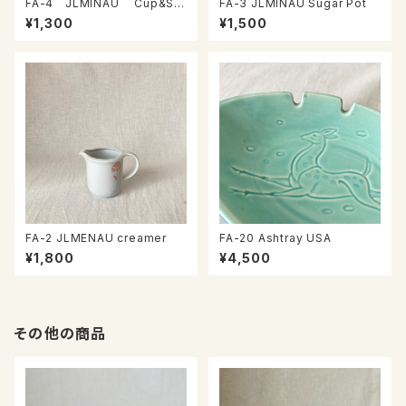
FA-4 JLMINAU Cup&Sa
FA-3 JLMINAU Sugar Pot
ucer
¥1,300
¥1,500
FA-2 JLMENAU creamer
FA-20 Ashtray USA
¥1,800
¥4,500
その他の商品