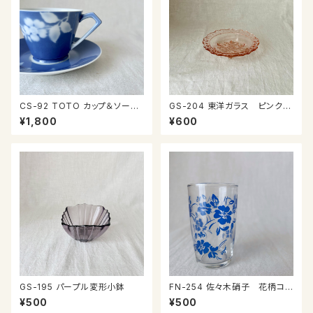
CS-92 TOTO カップ＆ソーサ
GS-204 東洋ガラス ピンクガ
ー
ラスのプレート
¥1,800
¥600
GS-195 パープル変形小鉢
FN-254 佐々木硝子 花柄コッ
プ④
¥500
¥500