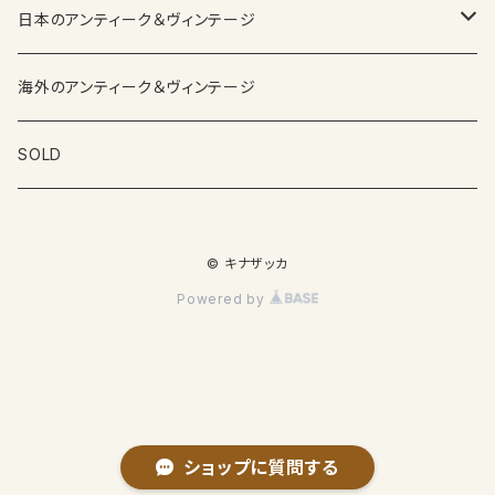
日本のアンティーク＆ヴィンテージ
カップ＆ソーサー
海外のアンティーク＆ヴィンテージ
ガラス製品
SOLD
プレートその他食器
© キナザッカ
その他雑貨
Powered by
ショップに質問する