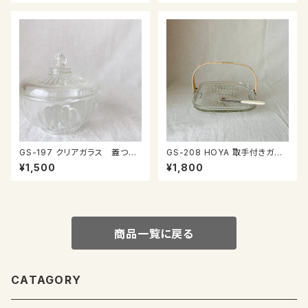
GS-197 クリアガラス 蓋つき
GS-208 HOYA 取手付きガラ
小物入れ
ス皿
¥1,500
¥1,800
商品一覧に戻る
CATAGORY