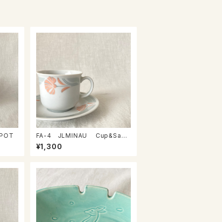
 POT
FA-4 JLMINAU Cup&Sauc
er
¥1,300