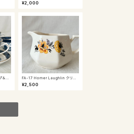
ー
¥2,000
ップ＆ソ
FA-17 Homer Laughlin クリー
マー
¥2,500