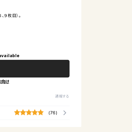
、９枚目）。
available
方向け
通報する
(76)