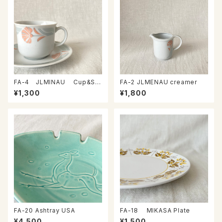
FA-4 JLMINAU Cup&Sa
FA-2 JLMENAU creamer
ucer
¥1,300
¥1,800
FA-20 Ashtray USA
FA-18 MIKASA Plate
¥4,500
¥1,500