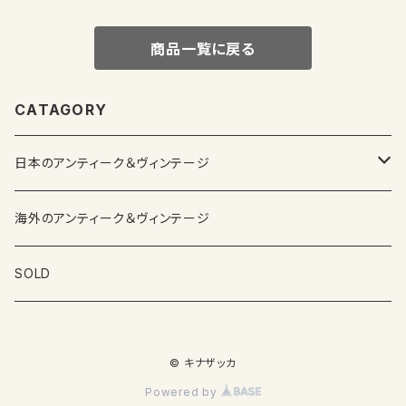
商品一覧に戻る
CATAGORY
日本のアンティーク＆ヴィンテージ
カップ＆ソーサー
海外のアンティーク＆ヴィンテージ
ガラス製品
SOLD
プレートその他食器
© キナザッカ
その他雑貨
Powered by