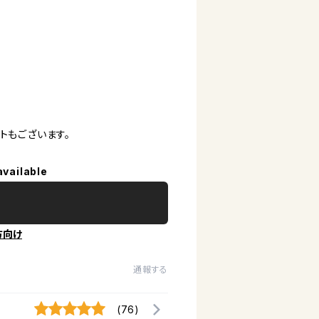
ットもございます。
available
方向け
通報する
(76)