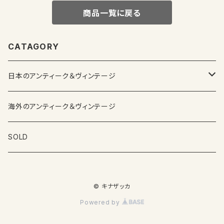
商品一覧に戻る
CATAGORY
日本のアンティーク＆ヴィンテージ
カップ＆ソーサー
海外のアンティーク＆ヴィンテージ
ガラス製品
SOLD
プレートその他食器
© キナザッカ
その他雑貨
Powered by