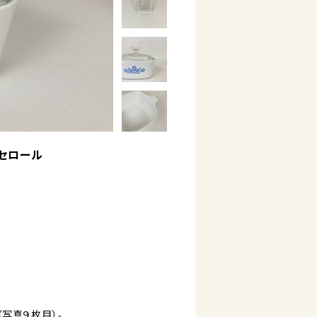
ャセロール
写真９枚目）。