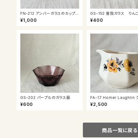
FN-212 アンバーガラスのカップ＆
GS-152 曽我ガラス りん
ソーサー
ニ鉢
¥1,000
¥400
GS-202 パープルのガラス器
FA-17 Homer Laughlin
マー
¥600
¥2,500
商品一覧に戻る