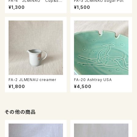
FA-4 JLMINAU Cup&Sa
FA-3 JLMINAU Sugar Pot
ucer
¥1,300
¥1,500
FA-2 JLMENAU creamer
FA-20 Ashtray USA
¥1,800
¥4,500
その他の商品