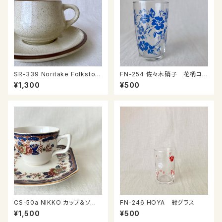
SR-339 Noritake Folkston
FN-254 佐々木硝子 花柄コッ
e カップ＆ソーサー
プ④
¥1,300
¥500
CS-50a NIKKO カップ＆ソー
FN-246 HOYA 鈴グラス
サー
¥1,500
¥500