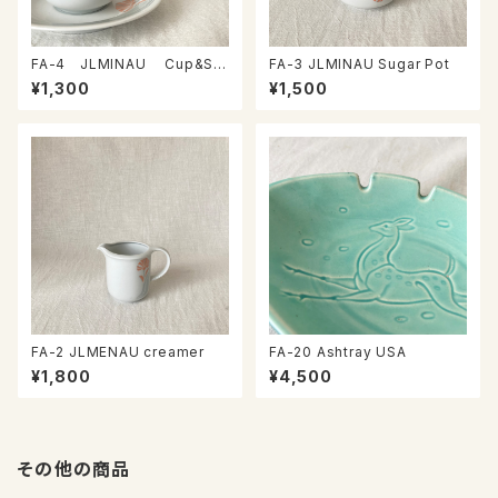
FA-4 JLMINAU Cup&Sa
FA-3 JLMINAU Sugar Pot
ucer
¥1,300
¥1,500
FA-2 JLMENAU creamer
FA-20 Ashtray USA
¥1,800
¥4,500
その他の商品