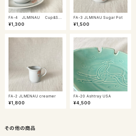
FA-4 JLMINAU Cup&Sa
FA-3 JLMINAU Sugar Pot
ucer
¥1,300
¥1,500
FA-2 JLMENAU creamer
FA-20 Ashtray USA
¥1,800
¥4,500
その他の商品