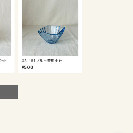
ポット
GS-181 ブルー変形小針
¥500