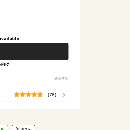
available
方向け
通報する
(76)
NE
ポスト