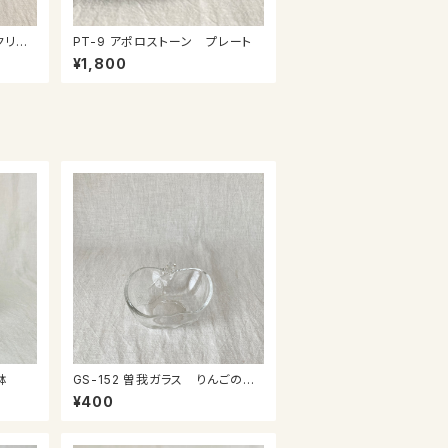
クリー
PT-9 アポロストーン プレート
¥1,800
小鉢
GS-152 曽我ガラス りんごのミ
ニ鉢
¥400