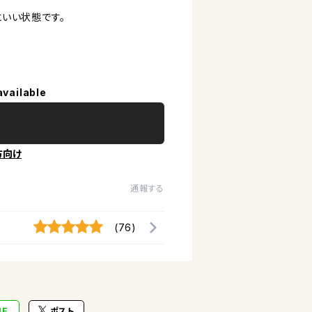
いい状態です。
available
方向け
通報する
(76)
NE
ポスト