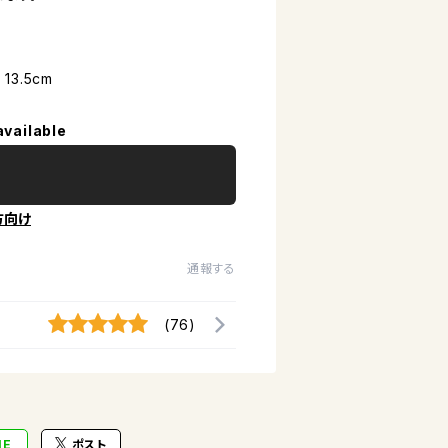
13.5cm
available
方向け
通報する
(76)
NE
ポスト