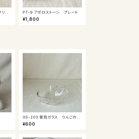
クリー
PT-9 アポロストーン プレート
¥1,800
GS-200 曽我ガラス りんごの小
鉢
¥600