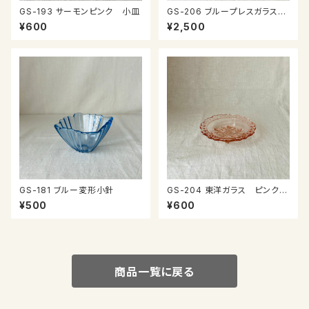
GS-193 サーモンピンク 小皿
GS-206 ブループレスガラスの
器
¥600
¥2,500
GS-181 ブルー変形小針
GS-204 東洋ガラス ピンクガ
ラスのプレート
¥500
¥600
商品一覧に戻る