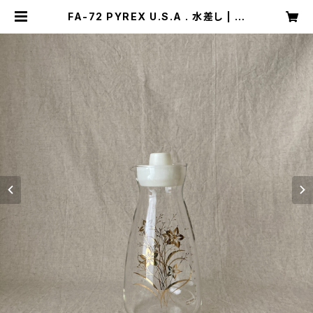
FA-72 PYREX U.S.A . 水差し | キ
ナザッカ