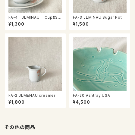
FA-4 JLMINAU Cup&Sa
FA-3 JLMINAU Sugar Pot
ucer
¥1,300
¥1,500
FA-2 JLMENAU creamer
FA-20 Ashtray USA
¥1,800
¥4,500
その他の商品