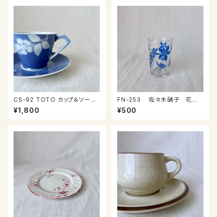
CS-92 TOTO カップ＆ソーサ
FN-253 佐々木硝子 花柄
ー
コップ③
¥1,800
¥500