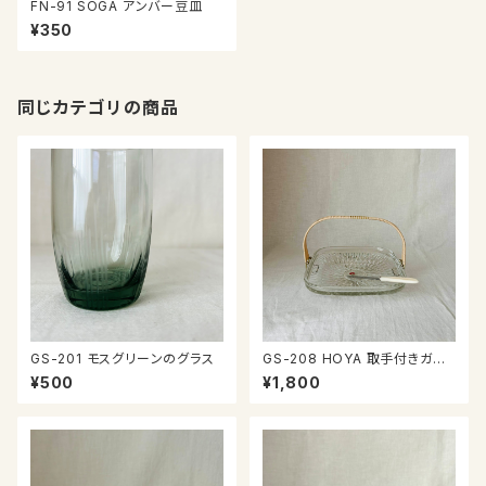
FN-91 SOGA アンバー豆皿
¥350
同じカテゴリの商品
GS-201 モスグリーンのグラス
GS-208 HOYA 取手付きガラ
ス皿
¥500
¥1,800