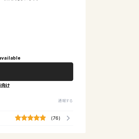
available
方向け
通報する
(76)