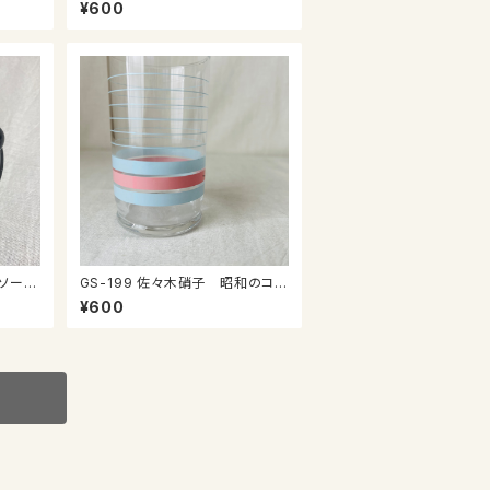
スのプレート
¥600
GS-199 佐々木硝子 昭和のコッ
プ
¥600