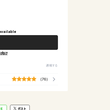
available
方向け
通報する
(76)
NE
ポスト