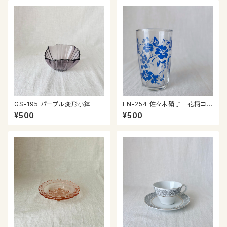
GS-195 パープル変形小鉢
FN-254 佐々木硝子 花柄コッ
プ④
¥500
¥500