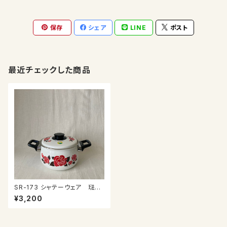
保存
シェア
LINE
ポスト
最近チェックした商品
SR-173 シャテーウェア 琺瑯
なべ
¥3,200