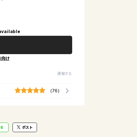
available
方向け
通報する
(76)
NE
ポスト