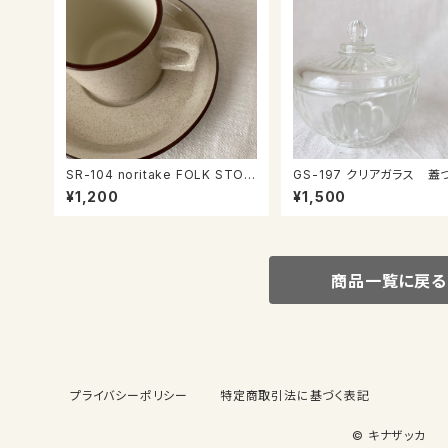
SR-104 noritake FOLK STON
GS-197 クリアガラス 蓋つき小
E カップ＆ソーサー
物入れ
¥1,200
¥1,500
商品一覧に戻る
プライバシーポリシー
特定商取引法に基づく表記
© キナザッカ