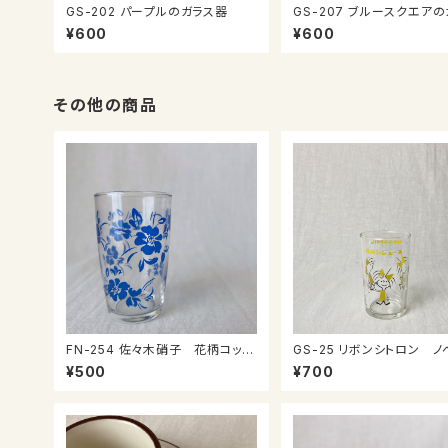
GS-202 パープルのガラス器
GS-207 ブルースクエアのガラス
器
¥600
¥600
その他の商品
FN-254 佐々木硝子 花柄コップ
GS-25 リボンシトロン ノベルテ
④
ィグラス
¥500
¥700