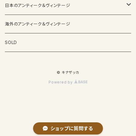
日本のアンティーク＆ヴィンテージ
カップ＆ソーサー
海外のアンティーク＆ヴィンテージ
ガラス製品
SOLD
プレートその他食器
© キナザッカ
その他雑貨
Powered by
ショップに質問する