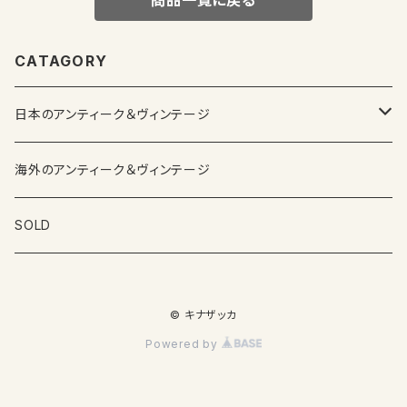
商品一覧に戻る
CATAGORY
日本のアンティーク＆ヴィンテージ
カップ＆ソーサー
海外のアンティーク＆ヴィンテージ
ガラス製品
SOLD
プレートその他食器
© キナザッカ
その他雑貨
Powered by