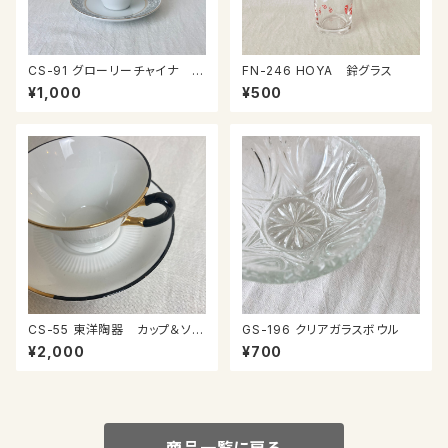
CS-91 グローリーチャイナ カ
FN-246 HOYA 鈴グラス
ップ＆ソーサー
¥1,000
¥500
CS-55 東洋陶器 カップ＆ソー
GS-196 クリアガラスボウル
サー
¥2,000
¥700