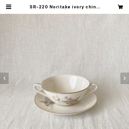
SR-220 Noritake ivory china
soup cup | キナザッカ