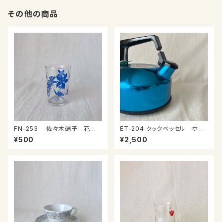
その他の商品
FN-253 佐々木硝子 花柄
ET-204 クックベッセル ホル
コップ③
ンケトル２ℓ
¥500
¥2,500