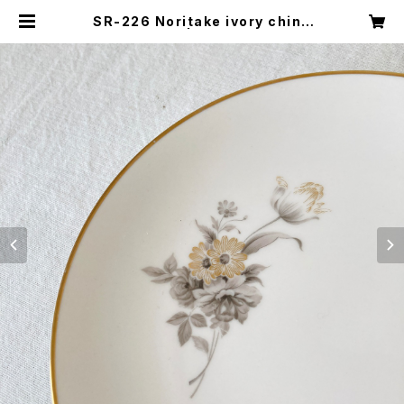
SR-226 Noritake ivory china
plate | キナザッカ