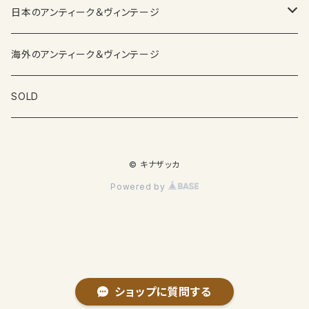
日本のアンティーク＆ヴィンテージ
カップ＆ソーサー
海外のアンティーク＆ヴィンテージ
ガラス製品
SOLD
プレートその他食器
© キナザッカ
その他雑貨
Powered by
ショップに質問する