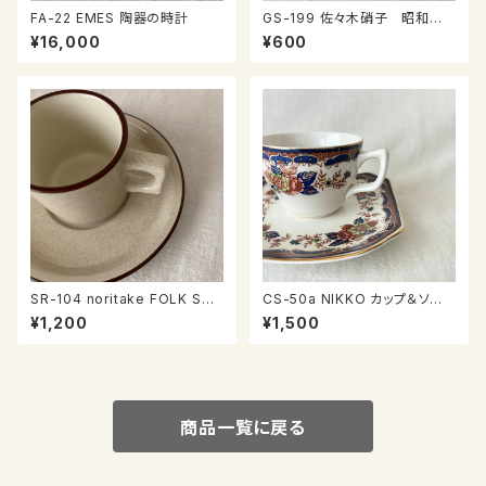
FA-22 EMES 陶器の時計
GS-199 佐々木硝子 昭和の
コップ
¥16,000
¥600
SR-104 noritake FOLK ST
CS-50a NIKKO カップ＆ソー
ONE カップ＆ソーサー
サー
¥1,200
¥1,500
商品一覧に戻る