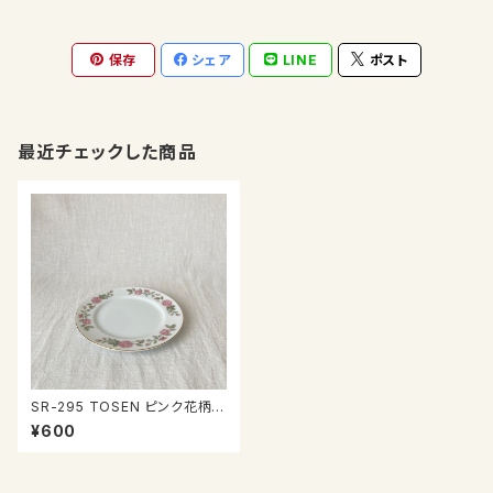
保存
シェア
LINE
ポスト
最近チェックした商品
SR-295 TOSEN ピンク花柄プ
レート
¥600