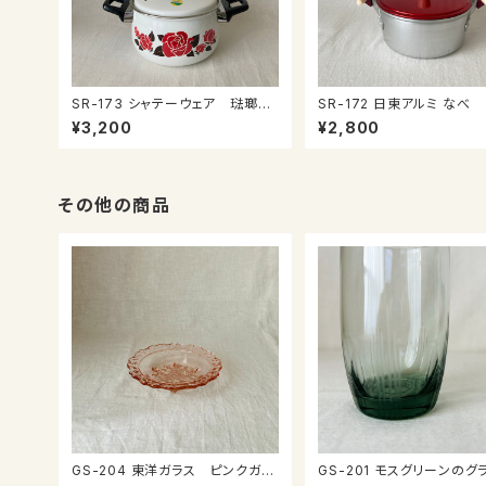
SR-173 シャテーウェア 琺瑯な
SR-172 日東アルミ なべ
べ
¥3,200
¥2,800
その他の商品
GS-204 東洋ガラス ピンクガラ
GS-201 モスグリーンの