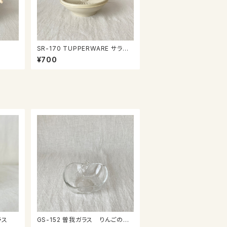
SR-170 TUPPERWARE サラダ
ボウル
¥700
グラス
GS-152 曽我ガラス りんごのミ