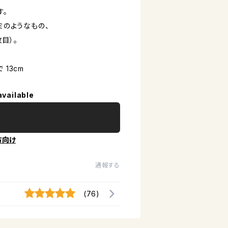
す。
ミのようなもの、
目）。
 13cm
available
方向け
通報する
(76)