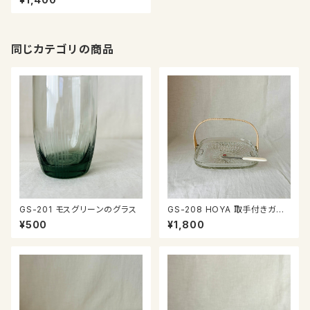
同じカテゴリの商品
GS-201 モスグリーンのグラス
GS-208 HOYA 取手付きガラ
ス皿
¥500
¥1,800