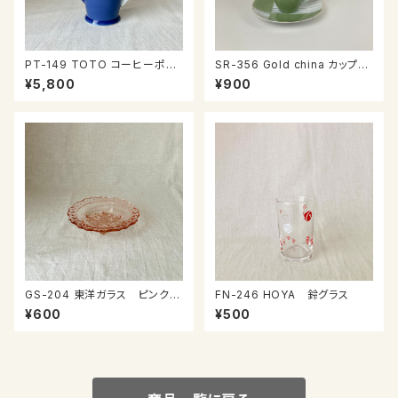
PT-149 TOTO コーヒーポッ
SR-356 Gold china カップ＆
ト
ソーサー
¥5,800
¥900
GS-204 東洋ガラス ピンクガ
FN-246 HOYA 鈴グラス
ラスのプレート
¥600
¥500