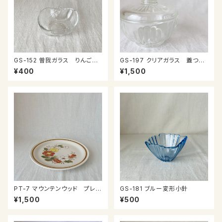
GS-152 曽我ガラス りんごの
GS-197 クリアガラス 蓋つき
ミニ鉢
小物入れ
¥400
¥1,500
PT-7 マウンテンウッド プレー
GS-181 ブルー変形小針
ト
¥1,500
¥500