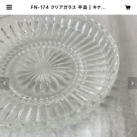
FN-174 クリアガラス 平皿 | キナザ
ッカ