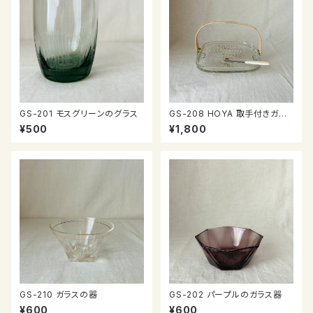
GS-201 モスグリーンのグラス
GS-208 HOYA 取手付きガラ
ス皿
¥500
¥1,800
GS-210 ガラスの器
GS-202 パープルのガラス器
¥600
¥600