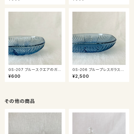
GS-207 ブルースクエアのガラ
GS-206 ブループレスガラスの
ス器
器
¥600
¥2,500
その他の商品