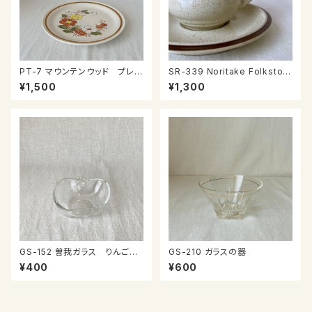
PT-7 マウンテンウッド プレー
SR-339 Noritake Folkston
ト
e カップ＆ソーサー
¥1,500
¥1,300
GS-152 曽我ガラス りんごの
GS-210 ガラスの器
ミニ鉢
¥400
¥600