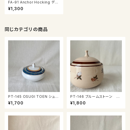
FA-91 Anchor Hocking ディ
ナープレート
¥1,300
同じカテゴリの商品
PT-145 OSUGI TOEN シュガ
PT-146 ブルームストーン シ
ーポット
ュガーポット
¥1,700
¥1,800