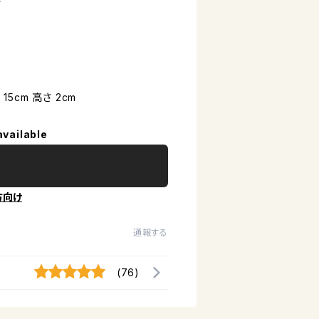
5cm 高さ 2cm
available
方向け
通報する
(76)