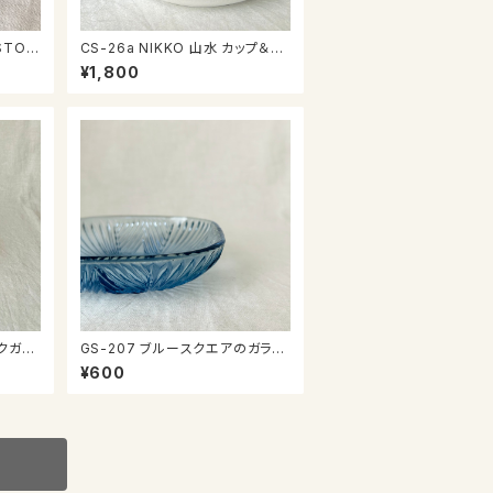
CS-26a NIKKO 山水 カップ＆ソ
ーサー
¥1,800
GS-207 ブルースクエアのガラス
器
¥600