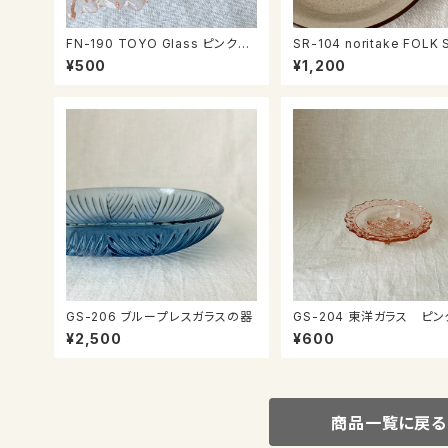
FN-190 TOYO Glass ピンクの
SR-104 noritake FOLK STON
お皿
E カップ＆ソーサー
¥500
¥1,200
GS-206 ブループレスガラスの器
GS-204 東洋ガラス ピンクガラ
スのプレート
¥2,500
¥600
商品一覧に戻る