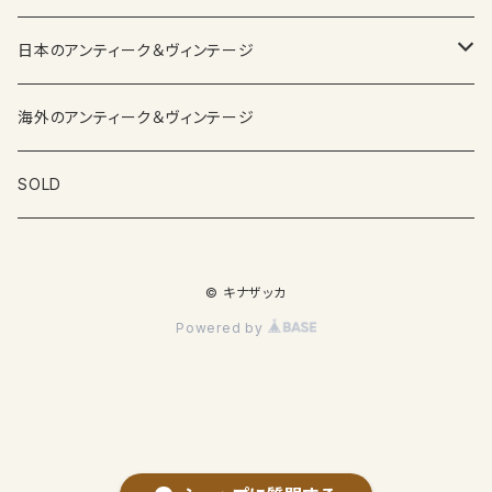
日本のアンティーク＆ヴィンテージ
カップ＆ソーサー
海外のアンティーク＆ヴィンテージ
ガラス製品
SOLD
プレートその他食器
© キナザッカ
その他雑貨
Powered by