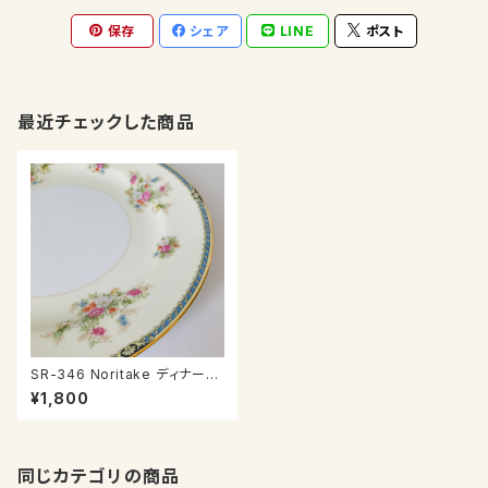
保存
シェア
LINE
ポスト
最近チェックした商品
SR-346 Noritake ディナープ
レート
¥1,800
同じカテゴリの商品