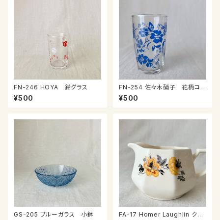
FN-246 HOYA 鈴グラス
FN-254 佐々木硝子 花柄コッ
プ④
¥500
¥500
GS-205 ブルーガラス 小鉢
FA-17 Homer Laughlin クリ